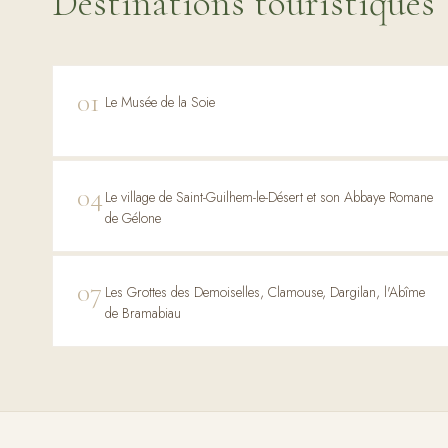
Destinations touristiques
01
Le Musée de la Soie
04
Le village de Saint-Guilhem-le-Désert et son Abbaye Romane
de Gélone
07
Les Grottes des Demoiselles, Clamouse, Dargilan, l'Abîme
de Bramabiau