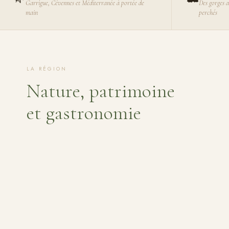
Garrigue, Cévennes et Méditerranée à portée de
Des gorges a
main
perchés
LA RÉGION
Nature, patrimoine
et gastronomie