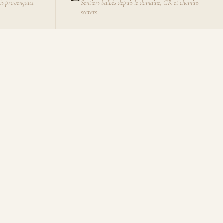
és provençaux
Sentiers balisés depuis le domaine, GR et chemins
secrets