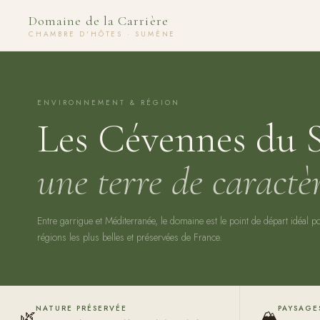
Domaine de la Carrière
CHAMBRE D'HÔTES · SUMÈNE
ENVIRONNEMENT & RÉGION
Les Cévennes du 
une terre de caractè
Entre garrigue et Méditerranée, le domaine est le point de départ idéal p
régions les plus belles et préservées de France.
NATURE PRÉSERVÉE
PAYSAGE
🌿
🏔️