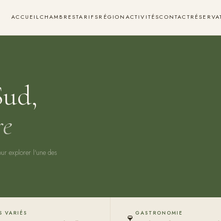
ACCUEIL
CHAMBRES
TARIFS
RÉGION
ACTIVITÉS
CONTACT
RÉSERVA
Sud,
re
our explorer l'une des
S VARIÉS
GASTRONOMIE
🍷