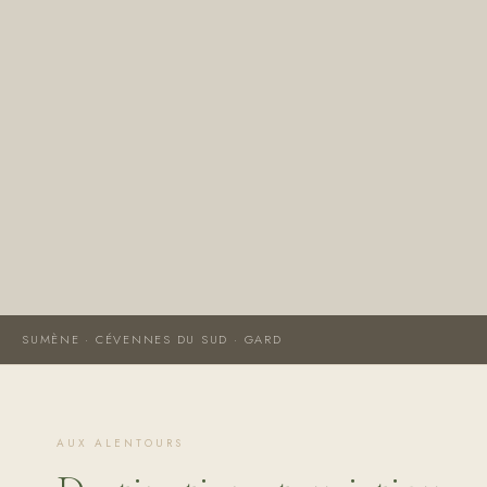
SUMÈNE · CÉVENNES DU SUD · GARD
AUX ALENTOURS