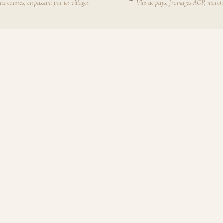
ux causses, en passant par les villages
Vins de pays, fromages AOP, march